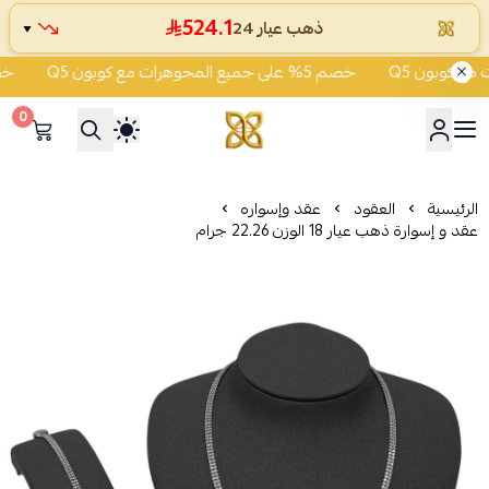
524.1
ذهب عيار 24
▼
خصم 5% على جميع المجوهرات مع كوبون Q5
خصم 5% على جميع المجوهر
0
شركة قمة زاوية الشفاء للذهب
الرئيسية
العقود
عقد وإسواره
عقد و إسوارة ذهب عيار 18 الوزن 22.26 جرام