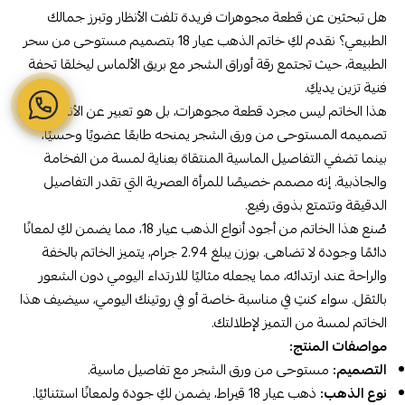
هل تبحثين عن قطعة مجوهرات فريدة تلفت الأنظار وتبرز جمالك
الطبيعي؟ نقدم لكِ خاتم الذهب عيار 18 بتصميم مستوحى من سحر
الطبيعة، حيث تجتمع رقة أوراق الشجر مع بريق الألماس ليخلقا تحفة
فنية تزين يديكِ.
هذا الخاتم ليس مجرد قطعة مجوهرات، بل هو تعبير عن الأناقة والرقي.
تصميمه المستوحى من ورق الشجر يمنحه طابعًا عضويًا وحسيًا،
بينما تضفي التفاصيل الماسية المنتقاة بعناية لمسة من الفخامة
والجاذبية. إنه مصمم خصيصًا للمرأة العصرية التي تقدر التفاصيل
الدقيقة وتتمتع بذوق رفيع.
صُنع هذا الخاتم من أجود أنواع الذهب عيار 18، مما يضمن لكِ لمعانًا
دائمًا وجودة لا تضاهى. بوزن يبلغ 2.94 جرام، يتميز الخاتم بالخفة
والراحة عند ارتدائه، مما يجعله مثاليًا للارتداء اليومي دون الشعور
بالثقل. سواء كنتِ في مناسبة خاصة أو في روتينك اليومي، سيضيف هذا
الخاتم لمسة من التميز لإطلالتك.
مواصفات المنتج:
التصميم:
مستوحى من ورق الشجر مع تفاصيل ماسية.
نوع الذهب:
ذهب عيار 18 قيراط، يضمن لكِ جودة ولمعانًا استثنائيًا.