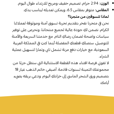
الوزن:
2.94 جرام، تصميم خفيف ومريح للارتداء طوال اليوم.
المقاس:
متوفر بمقاس 6.5، ويمكن تعديله ليناسب يدكِ.
لماذا تتسوقين من متجرنا؟
نحن في متجرنا نفخر بتقديم تجربة تسوق آمنة وموثوقة لعملائنا
الكرام. نضمن لكِ جودة عالية لجميع منتجاتنا، ونحرص على توفير
سياسات واضحة لضمان رضاكِ التام. مع خدمتنا السريعة والآمنة
للتوصيل، ستصلكِ قطعتكِ المفضلة أينما كنتِ في المملكة العربية
السعودية، مع خيارات دفع مرنة تشمل تابي وتمارا لتسهيل عملية
الشراء.
لا تفوتي فرصة اقتناء هذه القطعة الاستثنائية التي ستظل جزءًا من
مجموعتك الثمينة لسنوات قادمة. أضيفي خاتم الذهب عيار 18
بتصميم ورق الشجر الماسي إلى خزانتكِ اليوم، ودعي بريقه يضيء
أيامك.