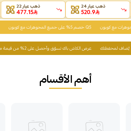
ذهب عيار 24
ذهب عيار 22
477.15
520.9
خصم 5% على جميع المجوهرات مع كوبون Q5
عرض الكاش باك تسوّق وأحصل على 2% من قيمة مشترياتك رصيد يُضاف لمحفظتك
أهم الأقسام