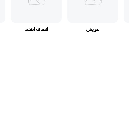
غوايش
أنصاف أطقم