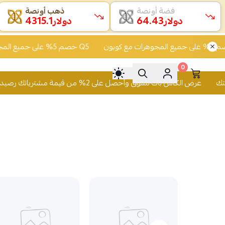
فضة أونصة
ذهب أونصة
4315.1
64.43
دولار
دولار
صم 5% على جميع المجوهرات مع كوبون Q5
خصم 5% على جميع المجوهرات مع كوبون Q5
0
عرض الكاش باك تسوّق وأحصل على 2% من قيمة مشترياتك رصيد يُضاف لمحفظتك