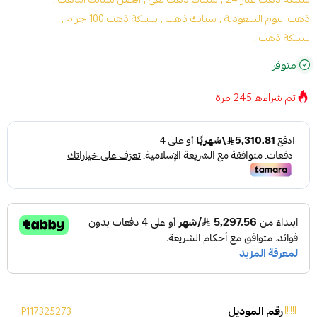
ذهب اليوم السعودية ,
سبايك ذهب ,
سبيكة ذهب 100 جرام ,
سبيكة ذهب ,
متوفر
تم شراءه
245
مرة
رقم الموديل
P117325273