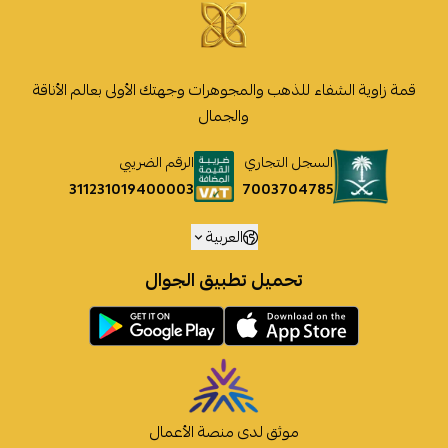
قمة زاوية الشفاء للذهب والمجوهرات وجهتك الأولى بعالم الأناقة
والجمال
السجل التجاري
الرقم الضريبي
7003704785
311231019400003
العربية
تحميل تطبيق الجوال
موثق لدى منصة الأعمال