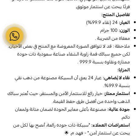
فردًا يبحث عن استثمار موثوق.
تفاصيل المنتج:
العيار:
24 (نقاء 99.9%)
الوزن:
100 جرام
معفاة من الضريبة .
ملاحظة : قد لا تتوافق الصورة المعروضة مع المنتج في بعض الأحيان،
لكن جميع سبائك قمة زاوية الشفاء
صناعة سعودية
ذات جودة
ممتازة ونقاوة بنسبة 999.9 .
المزايا:
نقاء لا يُضاهى:
عيار 24 يعني أن السبيكة مصنوعة من ذهب نقي
بنسبة 99.9%.
استثمار ممتاز:
خيار رائع للاستثمار الآمن والمستقر، حيث تُعتبر سبائك
الذهب واحدة من أفضل طرق حفظ القيمة.
جودة عالية:
مصنوعة بأعلى معايير الجودة لضمان متانة ولمعان
دائم.
استعراضات العملاء:
"سبيكة ذات جودة رائعة، أنصح بها لكل من
يبحث عن استثمار آمن." - فهد م. 🌟