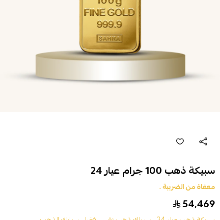
سبيكة ذهب 100 جرام عيار 24
معفاة من الضريبة .
54,469
سبيكة ذهب عيار 24 ,
سبياك ذهب نقي ,
افضل سبايك الذهب ,