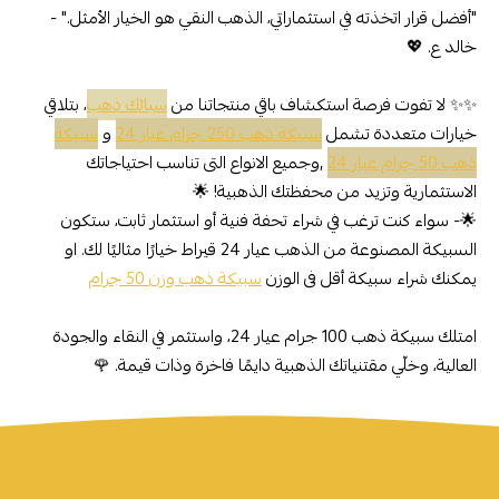
"أفضل قرار اتخذته في استثماراتي، الذهب النقي هو الخيار الأمثل." -
خالد ع. 💖
✨✨ لا تفوت فرصة استكشاف باقي منتجاتنا من
سبائك ذهب
، بتلاقي
خيارات متعددة تشمل
سبيكة ذهب 250 جرام عيار 24
و
سبيكة
ذهب 50 جرام عيار 24
,وجميع الانواع التى تناسب احتياجاتك
الاستثمارية وتزيد من محفظتك الذهبية! 🌟
🌟- سواء كنت ترغب في شراء تحفة فنية أو استثمار ثابت، ستكون
السبيكة المصنوعة من الذهب عيار 24 قيراط خيارًا مثاليًا لك. او
يمكنك شراء سبيكة أقل فى الوزن
سبيكة ذهب وزن 50 جرام
امتلك سبيكة ذهب 100 جرام عيار 24، واستثمر في النقاء والجودة
العالية، وخلّي مقتنياتك الذهبية دايمًا فاخرة وذات قيمة. 🌹