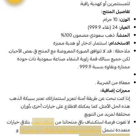
للمستثمرين أو كهدية راقية.
تفاصيل المنتج:
الوزن:
10 جرام
العيار:
24 (نقاء 999.9)
المنشأ:
ذهب سعودي مضمون 100%
الاستخدام:
استثمار، ادخار، أو هدية مميزة
ملاحظة : قد لا تتوافق الصورة المعروضة مع المنتج في بعض الأحيان،
لكن جميع سبائك قمة زاوية الشفاء
صناعة سعودية
ذات جودة
ممتازة ونقاوة بنسبة 999.9 .
معفاة من الضريبة .
مميزات إضافية:
إذا كنت تبحث عن طريقة آمنة لتعزيز استثماراتك، تعتبر سبيكة الذهب
هذه الحل الأمثل. كما يمكنك الاطلاع على خيارات أخرى بأوزان
مختلفة لمزيد من التنويع.
لا تفوت فرصة استكشاف باقي منتجاتنا من
سبائك ذهب
، بتلاقي خيارات
متعددة تشمل
سبيكة ذهب نصف اونصة 15.55 جرام عيار 24
و