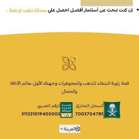
سبيكة ذهب 5 جرام عيار 24
إن كنت تبحث عن أستثمار أفضـل احصل على
سبيكة ذهب اونصة
.
قمة زاوية الشفاء للذهب والمجوهرات وجهتك الأولى بعالم الأناقة
والجمال
السجل التجاري
الرقم الضريبي
7003704785
311231019400003
العربية