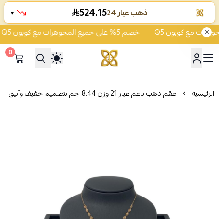
524.15
ذهب عيار 24
▼
خصم 5% على جميع المجوهرات مع كوبون Q5
0
شركة قمة زاوية الشفاء للذهب
الرئيسية
طقم ذهب ناعم عيار 21 وزن 8.44 جم بتصميم خفيف وأنيق