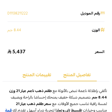
رقم الموديل
D11138211222
الوزن
8.44 جم
5,437
السعر
تفاصيل المنتج
تقييمات المنتج
تألقي بإطلالة ناعمة تنبض بالأنوثة مع
طقم ذهب ناعم عيار 21 وزن
8.44 جم
بتصميم شبكة خفيف يمنحك إحساسًا بالراحة ويضيف
لمسة راقية تناسب جميع الأوقات. مع
سعر طقم ذهب عيار 21
مناسب وخيارات
تقسيط تابي وتمارا
لتجربة شراء أسهل، تقدم لك
قمة