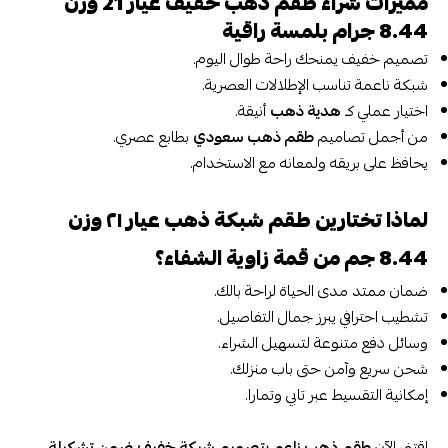
مميزات شراء طقم ذهب خفيف عيار 21 وزن
8.44 جرام بلمسة راقية
تصميم خفيف يمنحك راحة طوال اليوم.
شبكة ناعمة تناسب الإطلالات العصرية.
اختيار عملي كـ
هدية ذهب
أنيقة.
من أجمل تصاميم
طقم ذهب سعودي
بطابع عصري.
يحافظ على بريقه ولمعانه مع الاستخدام.
لماذا تختارين طقم شبكة ذهب عيار ٢١ وزن
8.44 جم من قمة زاوية الشفاء؟
ضمان ممتد مدى الحياة لراحة بالك.
تشطيب احترافي يبرز جمال التفاصيل.
وسائل دفع متنوعة لتسهيل الشراء.
شحن سريع وآمن حتى باب منزلك.
إمكانية التقسيط عبر تابي وتمارا.
اقتني الآن
طقم ذهب ناعم بتصميم شبكة خفيف
ضمن تشكيلة