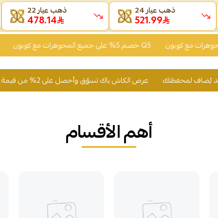
ذهب عيار 24
ذهب عيار 22
478.1
522.01
خصم 5% على جميع المجوهرات مع كوبون Q5
عرض الكاش باك تسوّق وأحصل على 2% من قيمة مشترياتك رصيد يُضاف لمحفظتك
أهم الأقسام