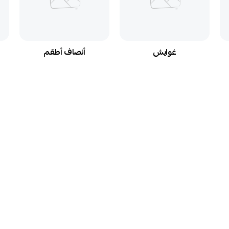
غوايش
أنصاف أطقم