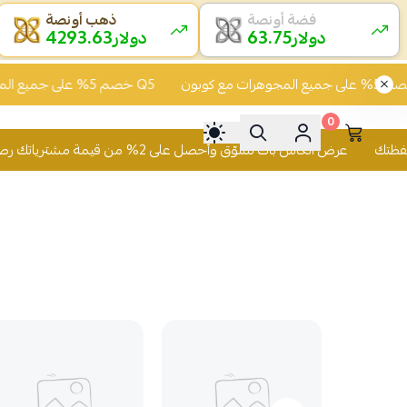
فضة أونصة
ذهب أونصة
4293.66
63.72
دولار
دولار
خصم 5% على جميع المجوهرات مع كوبون Q5
خصم 5% على جميع المجوهرات مع كوبون Q5
0
عرض الكاش باك تسوّق وأحصل على 2% من قيمة مشترياتك رصيد يُضاف لمحفظتك