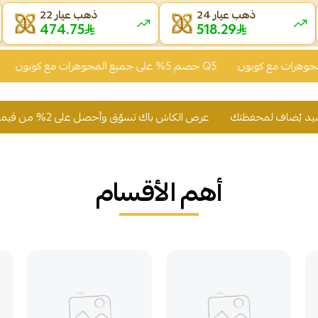
ذهب عيار 24
ذهب عيار 22
474.76
518.24
خصم 5% على جميع المجوهرات مع كوبون Q5
عرض الكاش باك تسوّق وأحصل على 2% من قيمة مشترياتك رصيد يُضاف لمحفظتك
أهم الأقسام