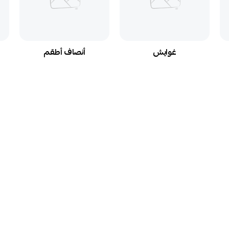
غوايش
أنصاف أطقم